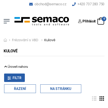
obchod@semaco.cz
+420 737 283 750
0
Přihlásit
Frézování s VBD
Kulové
KULOVÉ
Úroveň nahoru
FILTR
ŘAZENÍ
NA STRÁNKU