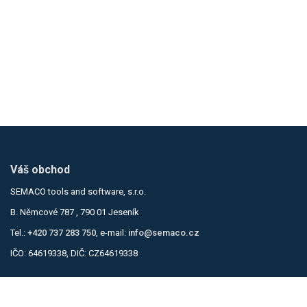
Váš obchod
SEMACO tools and software, s.r.o.
B. Němcové 787 , 790 01 Jeseník
Tel.:
+420 737 283 750
, e-mail:
info@semaco.cz
IČO: 64619338, DIČ: CZ64619338
Informace