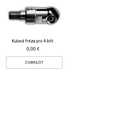
Kulová fréza pro 4-břité VBD
0,00 €
ZOBRAZIT
Loading...
Loading...