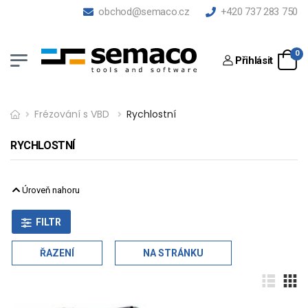
obchod@semaco.cz
+420 737 283 750
0
Přihlásit
Frézování s VBD
Rychlostní
RYCHLOSTNÍ
Úroveň nahoru
FILTR
ŘAZENÍ
NA STRÁNKU