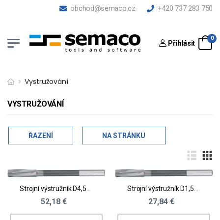
obchod@semaco.cz
+420 737 283 750
0
Přihlásit
Vystružování
VYSTRUŽOVÁNÍ
ŘAZENÍ
NA STRÁNKU
Strojní výstružník D4,51 - 5,0
Strojní výstružník D1,51 - 2,0
52,18 €
27,84 €