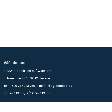
Váš obchod
SEMACO tools and software, s.r.o.
B. Němcové 787 , 790 01 Jeseník
Tel.:
+420 737 283 750
, e-mail:
info@semaco.cz
IČO: 64619338, DIČ: CZ64619338
Informace