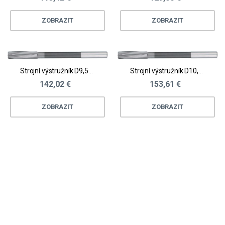
ZOBRAZIT
ZOBRAZIT
Strojní výstružník D9,51 - 10,0
Strojní výstružník D10,01 - 10,25
142,02 €
153,61 €
ZOBRAZIT
ZOBRAZIT
Loading...
Loading...