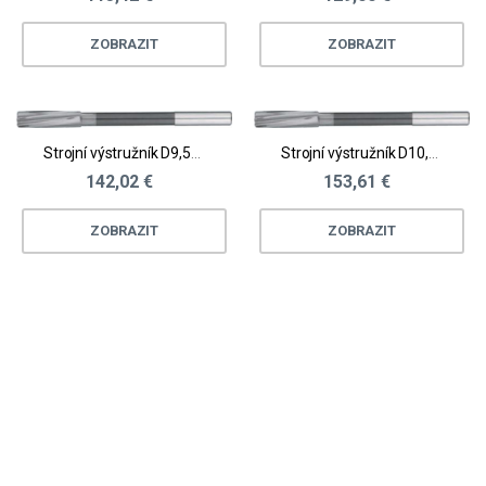
ZOBRAZIT
ZOBRAZIT
Strojní výstružník D9,51 - 10,0
Strojní výstružník D10,01 - 10,25
142,02 €
153,61 €
ZOBRAZIT
ZOBRAZIT
Loading...
Loading...