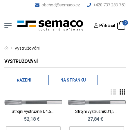
obchod@semaco.cz
+420 737 283 750
0
Přihlásit
Vystružování
VYSTRUŽOVÁNÍ
ŘAZENÍ
NA STRÁNKU
Strojní výstružník D4,51 - 5,0
Strojní výstružník D1,51 - 2,0
52,18 €
27,84 €