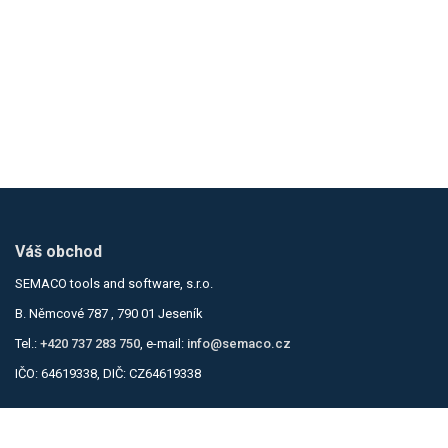
Váš obchod
SEMACO tools and software, s.r.o.
B. Němcové 787 , 790 01 Jeseník
Tel.:
+420 737 283 750
, e-mail:
info@semaco.cz
IČO: 64619338, DIČ: CZ64619338
Informace