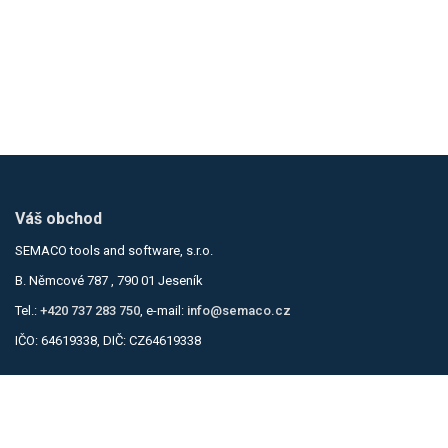
Váš obchod
SEMACO tools and software, s.r.o.
B. Němcové 787 , 790 01 Jeseník
Tel.:
+420 737 283 750
, e-mail:
info@semaco.cz
IČO: 64619338, DIČ: CZ64619338
Informace
Obchodní podmínky