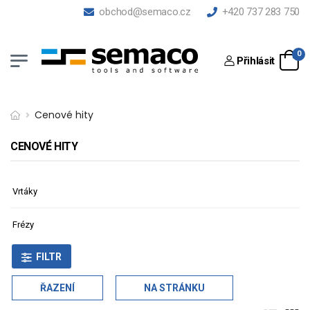
obchod@semaco.cz
+420 737 283 750
0
Přihlásit
Cenové hity
CENOVÉ HITY
Vrtáky
Frézy
FILTR
ŘAZENÍ
NA STRÁNKU