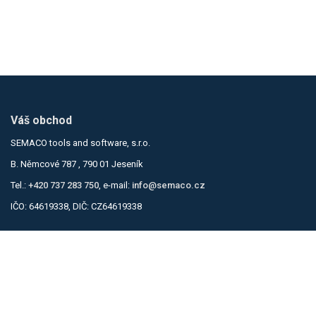
Váš obchod
SEMACO tools and software, s.r.o.
B. Němcové 787 , 790 01 Jeseník
Tel.:
+420 737 283 750
, e-mail:
info@semaco.cz
IČO: 64619338, DIČ: CZ64619338
Informace
Obchodní podmínky
Zásady ochrany osobních údajů
Kontakty