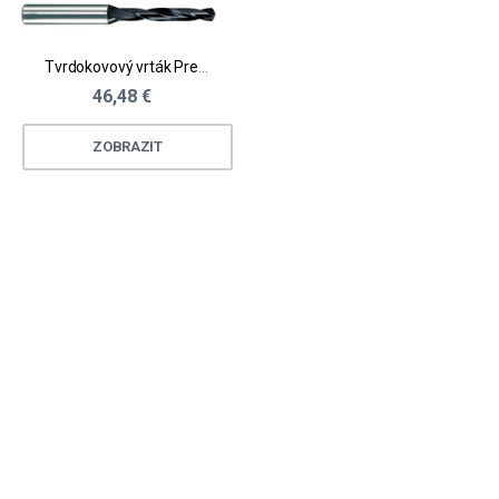
Tvrdokovový vrták Premio
46,48 €
ZOBRAZIT
Loading...
Loading...