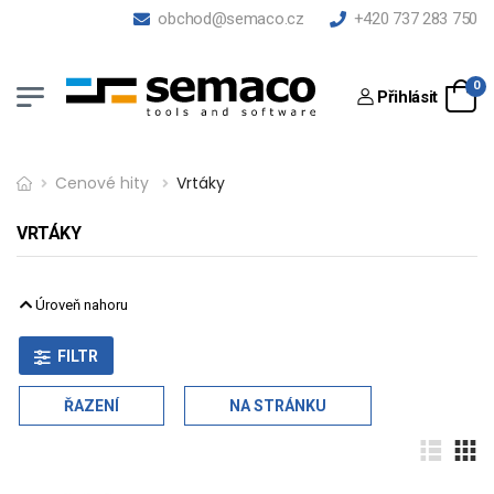
obchod@semaco.cz
+420 737 283 750
0
Přihlásit
Cenové hity
Vrtáky
VRTÁKY
Úroveň nahoru
FILTR
ŘAZENÍ
NA STRÁNKU