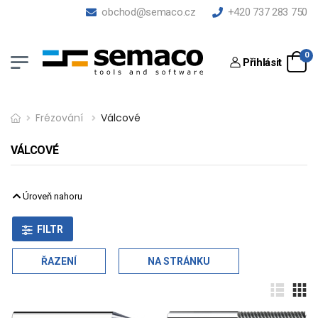
obchod@semaco.cz
+420 737 283 750
0
Přihlásit
Frézování
Válcové
VÁLCOVÉ
Úroveň nahoru
FILTR
ŘAZENÍ
NA STRÁNKU