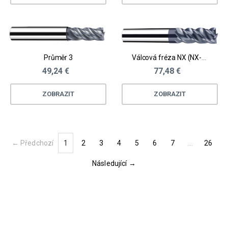
Průměr 3
Válcová fréza NX (NX-NVD)
49,24 €
77,48 €
ZOBRAZIT
ZOBRAZIT
← Předchozí
1
2
3
4
5
6
7
…
26
(current)
Následující →
Loading...
Loading...