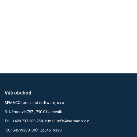
Váš obchod
SEMACO tools and software, s.r.o.
B. Němcové 787 , 790 01 Jeseník
Tel.:
+420 737 283 750
, e-mail:
info@semaco.cz
IČO: 64619338, DIČ: CZ64619338