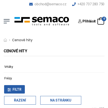
obchod@semaco.cz
+420 737 283 750
0
Přihlásit
Cenové hity
CENOVÉ HITY
Vrtáky
Frézy
FILTR
ŘAZENÍ
NA STRÁNKU