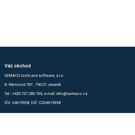
Váš obchod
SEMACO tools and software, s.r.o.
B. Němcové 787 , 790 01 Jeseník
Tel.:
+420 737 283 750
, e-mail:
info@semaco.cz
IČO: 64619338, DIČ: CZ64619338
Informace
Obchodní podmínky