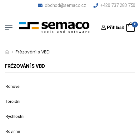
obchod@semaco.cz
+420 737 283 750
0
Přihlásit
Frézování s VBD
FRÉZOVÁNÍ S VBD
Rohové
Toroidní
Rychlostní
Rovinné