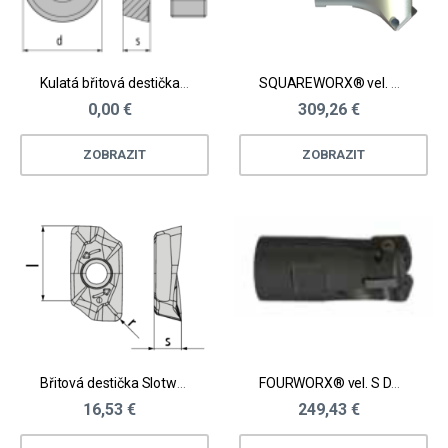
Kulatá břitová destička Spinworx®
SQUAREWORX® vel. M pro srážení hran frézováním
0,00 €
309,26 €
ZOBRAZIT
ZOBRAZIT
Břitová destička Slotworx® vel. L - nerez, těžkoobrobitelné materiály
FOURWORX® vel. S D16 - 42 mm
16,53 €
249,43 €