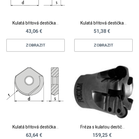
Kulatá břitová destička - neželezné materiály
Kulatá břitová destička - ocel, litina, kalené materiály
43,06 €
51,38 €
ZOBRAZIT
ZOBRAZIT
Kulatá břitová destička - ocel, litina, kalené materiály
Fréza s kulatou destičkou r6,0 D24 - 80 mm neutral 0°nebo 7° poz.
63,64 €
159,25 €