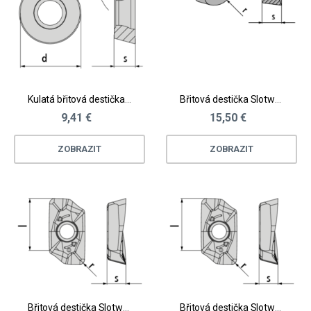
Kulatá břitová destička - ocel, litina
Břitová destička Slotworx® HP vel. S - litina, neželezné materiály
9,41 €
15,50 €
ZOBRAZIT
ZOBRAZIT
Břitová destička Slotworx® vel. M - neželezné materiály
Břitová destička Slotworx® vel. M - nerez, těžkoobrobitelné materiály