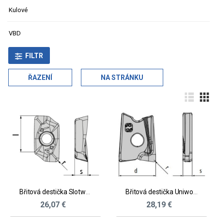
Kulové
VBD
FILTR
ŘAZENÍ
NA STRÁNKU
Břitová destička Slotworx® vel. L - neželezné materiály
Břitová destička Uniworx® Plus pro vysoký posuv - ocel, litina, kalené materiály
26,07 €
28,19 €