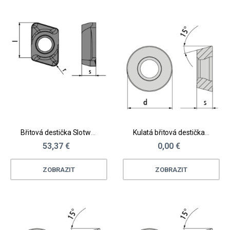
Břitová destička Slotworx® HP vel. S - neželezné materiály
Kulatá břitová destička - ocel, litina
53,37 €
0,00 €
ZOBRAZIT
ZOBRAZIT