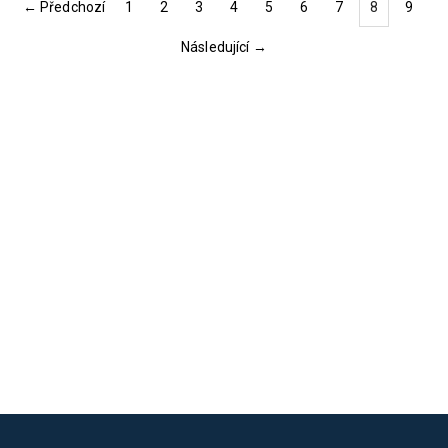
← Předchozí
1
2
3
4
5
6
7
8
9
(current)
Následující →
Loading...
Loading...