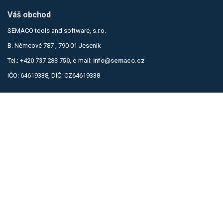
Váš obchod
SEMACO tools and software, s.r.o.
B. Němcové 787 , 790 01 Jeseník
Tel.:
+420 737 283 750
, e-mail:
info@semaco.cz
IČO: 64619338, DIČ: CZ64619338
Informace
Obchodní podmínky
Zásady ochrany osobních údajů
Kontakty
Kontaktní formulář
Můj účet
Přihlásit se
Košík