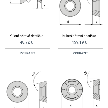
Kulatá břitová destička pro Waveworx® - ocel, litina
Kulatá břitová destička "CNB s otvorem" - kalená ocel
48,72 €
159,19 €
ZOBRAZIT
ZOBRAZIT