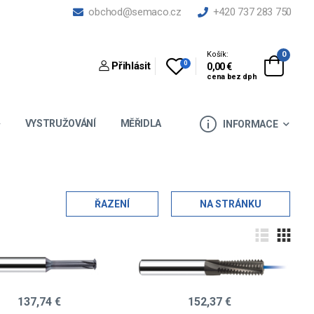
obchod@semaco.cz
+420 737 283 750
Košík:
0
0
Přihlásit
0,00 €
cena bez dph
VYSTRUŽOVÁNÍ
MĚŘIDLA
INFORMACE
ŘAZENÍ
NA STRÁNKU
137,74 €
152,37 €