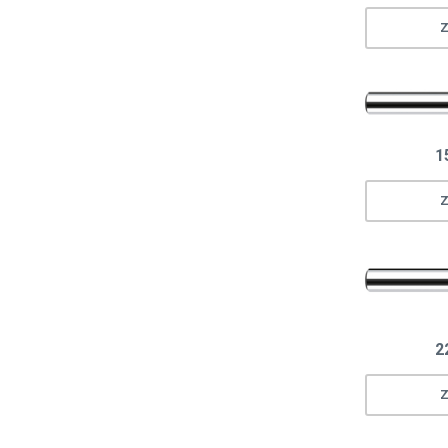
Z
1
Z
2
Z