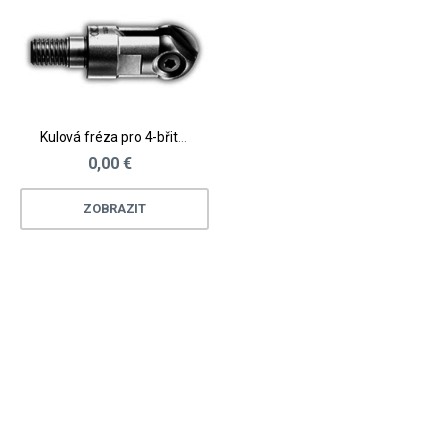
Kulová fréza pro 4-břité VBD
0,00 €
ZOBRAZIT
Loading...
Loading...