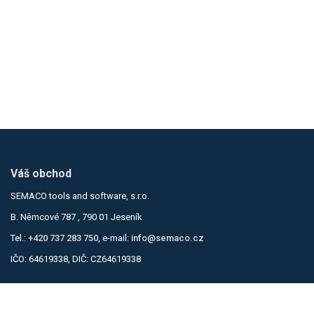
Váš obchod
SEMACO tools and software, s.r.o.
B. Němcové 787 , 790 01 Jeseník
Tel.:
+420 737 283 750
, e-mail:
info@semaco.cz
IČO: 64619338, DIČ: CZ64619338
Informace