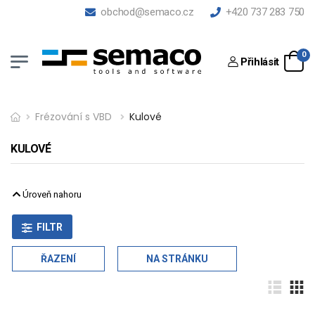
obchod@semaco.cz
+420 737 283 750
0
Přihlásit
Frézování s VBD
Kulové
KULOVÉ
Úroveň nahoru
FILTR
ŘAZENÍ
NA STRÁNKU