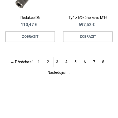
Redukce D6
Tyč z těžkého kovu M16
110,47 €
697,52 €
ZOBRAZIT
ZOBRAZIT
← Předchozí
1
2
3
4
5
6
7
8
(current)
Následující →
Loading...
Loading...