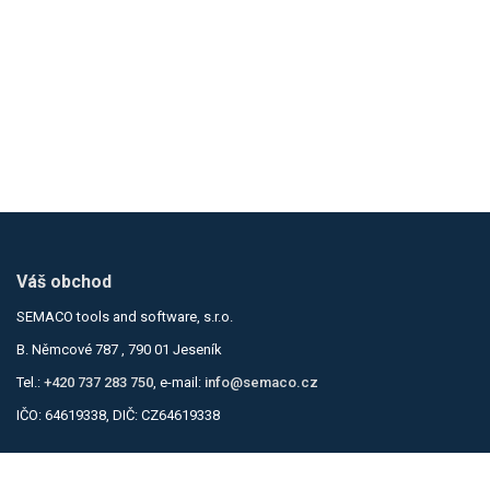
Váš obchod
SEMACO tools and software, s.r.o.
B. Němcové 787 , 790 01 Jeseník
Tel.:
+420 737 283 750
, e-mail:
info@semaco.cz
IČO: 64619338, DIČ: CZ64619338
Informace