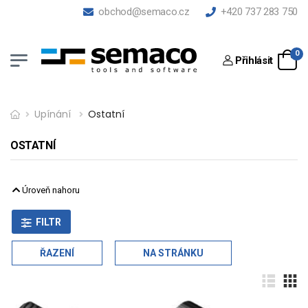
obchod@semaco.cz
+420 737 283 750
0
Přihlásit
Upínání
Ostatní
OSTATNÍ
Úroveň nahoru
FILTR
ŘAZENÍ
NA STRÁNKU