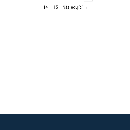
14
15
Následující →
Loading...
Loading...