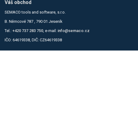
Váš obchod
SEMACO tools and software, s.r.o.
B. Němcové 787 , 790 01 Jeseník
Tel.:
+420 737 283 750
, e-mail:
info@semaco.cz
IČO: 64619338, DIČ: CZ64619338
Informace
Obchodní podmínky
Zásady ochrany osobních údajů
Kontakty
Kontaktní formulář
Můj účet
Přihlásit se
Košík