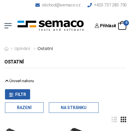
obchod@semaco.cz
+420 737 283 750
0
Přihlásit
Upínání
Ostatní
OSTATNÍ
Úroveň nahoru
FILTR
ŘAZENÍ
NA STRÁNKU