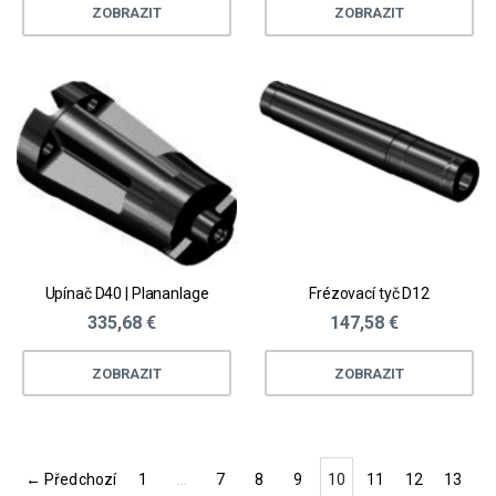
ZOBRAZIT
ZOBRAZIT
Upínač D40 | Plananlage
Frézovací tyč D12
335,68 €
147,58 €
ZOBRAZIT
ZOBRAZIT
← Předchozí
1
…
7
8
9
10
11
12
13
(current)