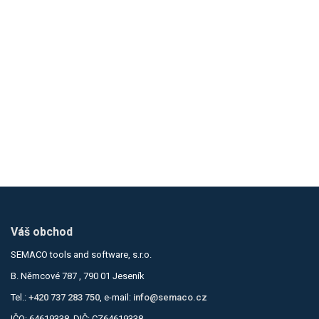
Váš obchod
SEMACO tools and software, s.r.o.
B. Němcové 787 , 790 01 Jeseník
Tel.:
+420 737 283 750
, e-mail:
info@semaco.cz
IČO: 64619338, DIČ: CZ64619338