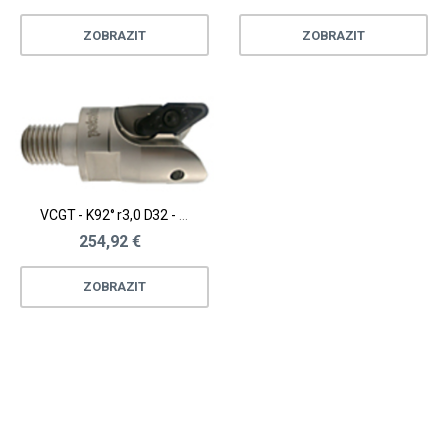
ZOBRAZIT
ZOBRAZIT
VCGT - K92° r3,0 D32 - 125 mm
254,92 €
ZOBRAZIT
Loading...
Loading...