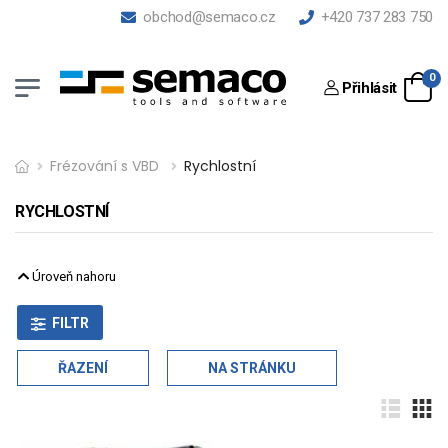
obchod@semaco.cz
+420 737 283 750
0
Přihlásit
Frézování s VBD
Rychlostní
RYCHLOSTNÍ
Úroveň nahoru
FILTR
ŘAZENÍ
NA STRÁNKU