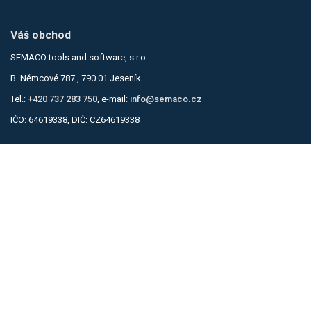
Váš obchod
SEMACO tools and software, s.r.o.
B. Němcové 787 , 790 01 Jeseník
Tel.:
+420 737 283 750
, e-mail:
info@semaco.cz
IČO: 64619338, DIČ: CZ64619338
Informace
Obchodní podmínky
Zásady ochrany osobních údajů
Kontakty
Kontaktní formulář
Můj účet
Přihlásit se