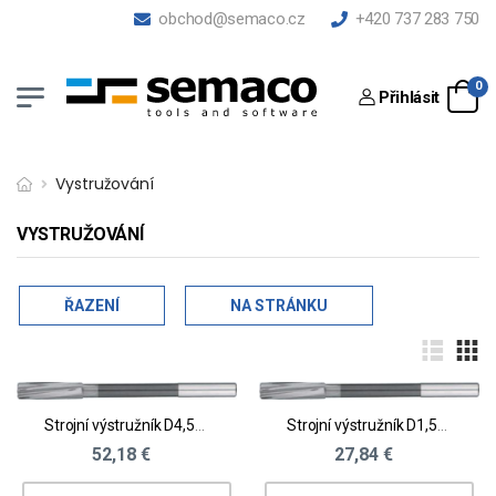
obchod@semaco.cz
+420 737 283 750
0
Přihlásit
Vystružování
VYSTRUŽOVÁNÍ
ŘAZENÍ
NA STRÁNKU
Strojní výstružník D4,51 - 5,0
Strojní výstružník D1,51 - 2,0
52,18 €
27,84 €