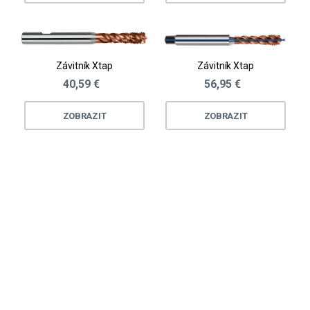
Závitník Xtap
Závitník Xtap
40,59 €
56,95 €
ZOBRAZIT
ZOBRAZIT
Loading...