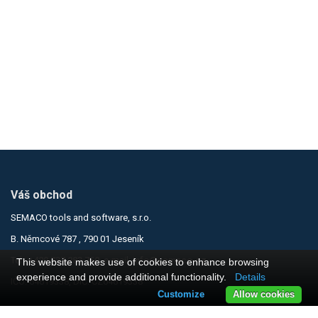
Váš obchod
SEMACO tools and software, s.r.o.
B. Němcové 787 , 790 01 Jeseník
Tel.:
+420 737 283 750
, e-mail:
info@semaco.cz
This website makes use of cookies to enhance browsing
experience and provide additional functionality.
Details
IČO: 64619338, DIČ: CZ64619338
Customize
Allow cookies