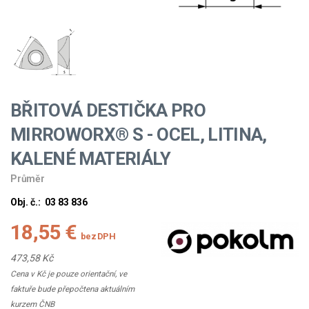
BŘITOVÁ DESTIČKA PRO
MIRROWORX® S - OCEL, LITINA,
KALENÉ MATERIÁLY
Průměr
Obj. č.:
03 83 836
18,55 €
bez DPH
473,58 Kč
Cena v Kč je pouze orientační, ve
faktuře bude přepočtena aktuálním
kurzem ČNB