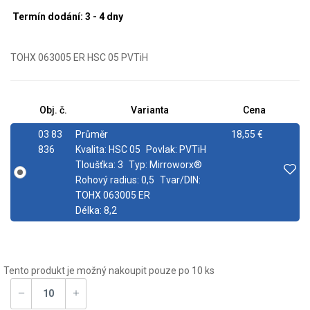
Termín dodání: 3 - 4 dny
TOHX 063005 ER HSC 05 PVTiH
Obj. č.
Varianta
Cena
03 83
Průměr
18,55 €
836
Kvalita:
HSC 05
Povlak:
PVTiH
Tloušťka:
3
Typ:
Mirroworx®
Rohový radius:
0,5
Tvar/DIN:
TOHX 063005 ER
Délka:
8,2
Tento produkt je možný nakoupit pouze po 10 ks