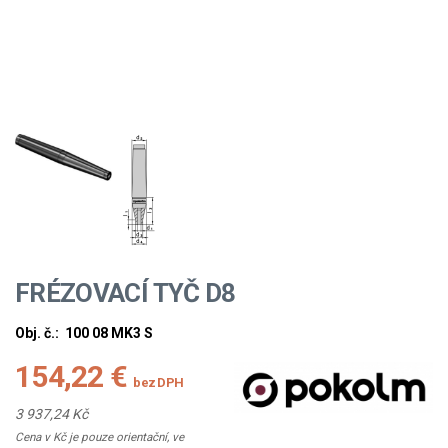
FRÉZOVACÍ TYČ D8
Obj. č.:
100 08 MK3 S
154,22 €
bez DPH
3 937,24 Kč
Cena v Kč je pouze orientační, ve