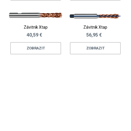
Závitník Xtap
Závitník Xtap
40,59 €
56,95 €
ZOBRAZIT
ZOBRAZIT
Loading...