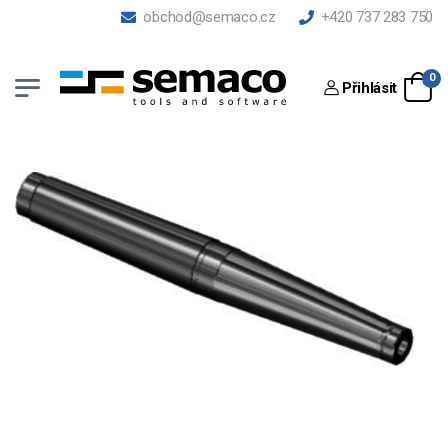
obchod@semaco.cz
+420 737 283 750
0
Přihlásit