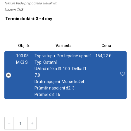
faktuře bude přepočtena aktuálním
kurzem ČNB
Termín dodání: 3 - 4 dny
Obj. č.
Varianta
Cena
100 08
Typ vstupu:
Pro tepelné upnutí
154,22 €
MK3 S
Typ:
Ostatní
Užitná délka l3:
100
Délka l1:
7,8
Druh napojení:
Morse kužel
Průměr napojení d2:
3
Průměr d3:
16