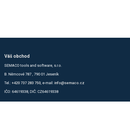
Váš obchod
SEMACO tools and software, s.r.o.
B. Němcové 787 , 790 01 Jeseník
Tel.:
+420 737 283 750
, e-mail:
info@semaco.cz
IČO: 64619338, DIČ: CZ64619338
Informace
Obchodní podmínky
Zásady ochrany osobních údajů