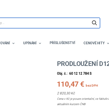
PŘÍSLUŠENSTVÍ
TOVÁNÍ
UPÍNÁNÍ
CENOVÉ HITY
PRODLOUŽENÍ D1
Obj. č.:
60 12 12 784 S
110,47 €
bez DPH
2 820,30 Kč
Cena v Kč je pouze orientační, ve faktuř
aktuálním kurzem ČNB