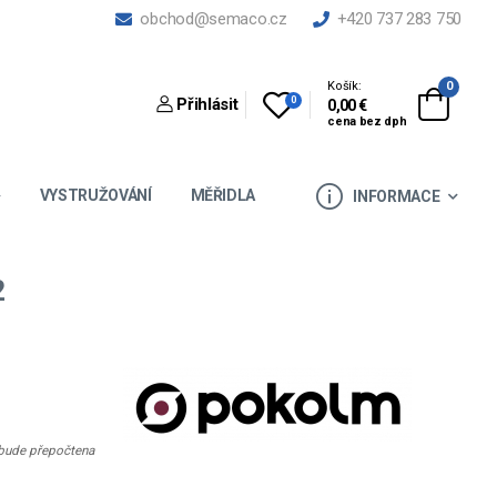
obchod@semaco.cz
+420 737 283 750
Košík:
0
0
Přihlásit
0,00 €
cena bez dph
VYSTRUŽOVÁNÍ
MĚŘIDLA
INFORMACE
2
e bude přepočtena