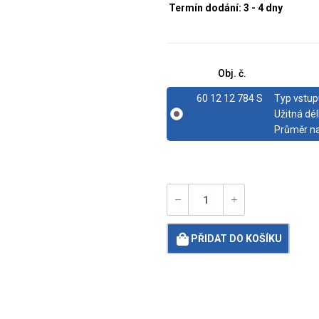
Termín dodání: 3 - 4 dny
Obj. č.
60 12 12 784 S
Typ vstup
Užitná dél
Průměr na
PŘIDAT DO KOŠÍKU
Loading...