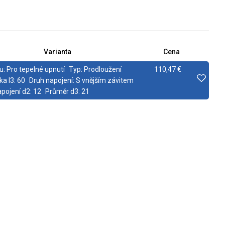
Varianta
Cena
u:
Pro tepelné upnutí
Typ:
Prodloužení
110,47 €
ka l3:
60
Druh napojení:
S vnějším závitem
pojení d2:
12
Průměr d3:
21