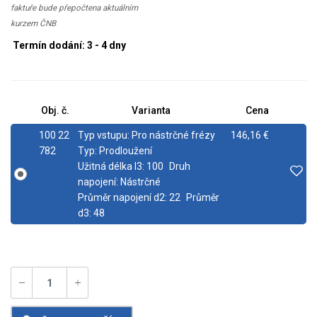
faktuře bude přepočtena aktuálním
kurzem ČNB
Termín dodání: 3 - 4 dny
Obj. č.
Varianta
Cena
100 22
Typ vstupu:
Pro nástrčné frézy
146,16 €
782
Typ:
Prodloužení
Užitná délka l3:
100
Druh
napojení:
Nástrčné
Průměr napojení d2:
22
Průměr
d3:
48