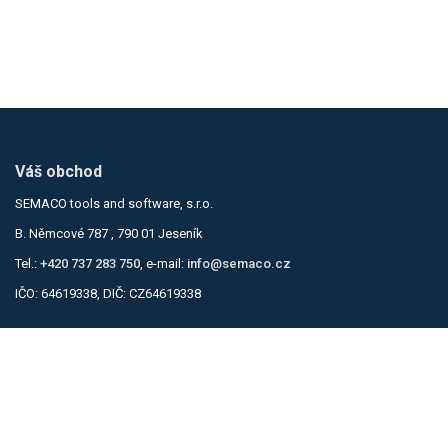
Váš obchod
SEMACO tools and software, s.r.o.
B. Němcové 787 , 790 01 Jeseník
Tel.:
+420 737 283 750
, e-mail:
info@semaco.cz
IČO: 64619338, DIČ: CZ64619338
Informace
Obchodní podmínky
Zásady ochrany osobních údajů
Kontakty