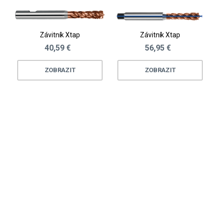
Závitník Xtap
Závitník Xtap
40,59 €
56,95 €
ZOBRAZIT
ZOBRAZIT
Loading...