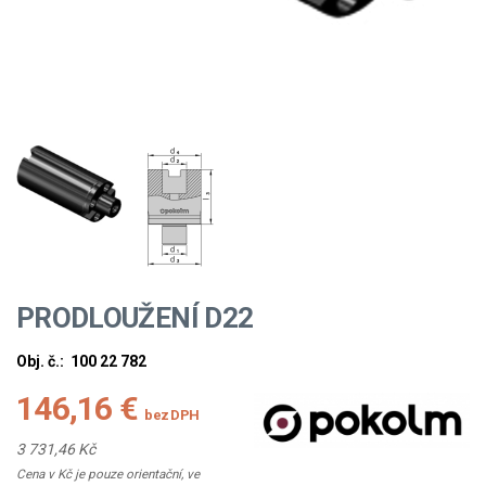
PRODLOUŽENÍ D22
Obj. č.:
100 22 782
146,16 €
bez DPH
3 731,46 Kč
Cena v Kč je pouze orientační, ve