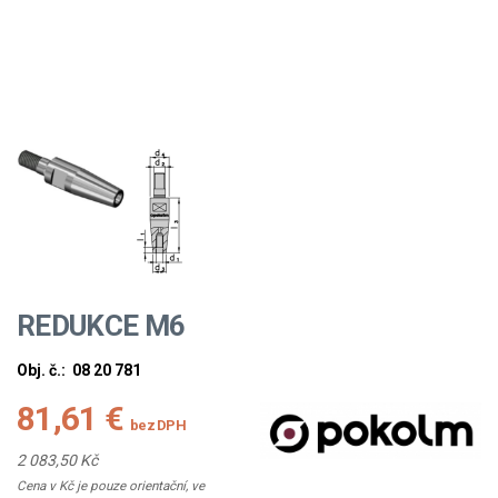
REDUKCE M6
Obj. č.:
08 20 781
81,61 €
bez DPH
2 083,50 Kč
Cena v Kč je pouze orientační, ve