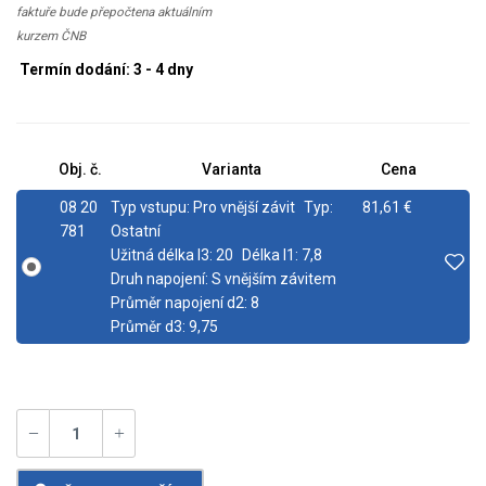
faktuře bude přepočtena aktuálním
kurzem ČNB
Termín dodání: 3 - 4 dny
Obj. č.
Varianta
Cena
08 20
Typ vstupu:
Pro vnější závit
Typ:
81,61 €
781
Ostatní
Užitná délka l3:
20
Délka l1:
7,8
Druh napojení:
S vnějším závitem
Průměr napojení d2:
8
Průměr d3:
9,75