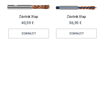
Závitník Xtap
Závitník Xtap
40,59 €
56,95 €
ZOBRAZIT
ZOBRAZIT
Loading...