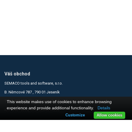
Váš obchod
SEMACO tools and software, s.r.o.
B. Němcové 787 , 790 01 Jeseník
Tel.:
+420 737 283 750
, e-mail:
info@semaco.cz
This website makes use of cookies to enhance browsing
experience and provide additional functionality.
Details
IČO: 64619338, DIČ: CZ64619338
Customize
Allow cookies
Informace