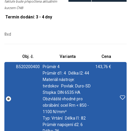
faktuře bude přepočtena aktuálním
kurzem ČNB
Termín dodání: 3 - 4 dny
8xd
Obj. č.
Varianta
Cena
B520200400
Průměr 4
143,76 €
Průměr d1:
4
Délka l2:
44
Materiál nástroje:
tvrdokov
Povlak:
Duro-SD
Stopka:
DIN 6535 HA
Obzvláště vhodné pro
obrábění:
ocel Rm < 850 -
1100 N/mm²
Typ:
Vrtání
Délka l1:
82
Průměr napojení d2:
6