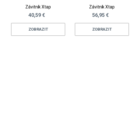
Závitník Xtap
Závitník Xtap
40,59 €
56,95 €
ZOBRAZIT
ZOBRAZIT
Loading...