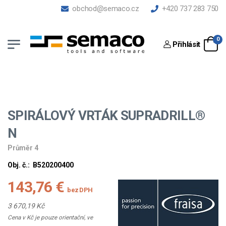
obchod@semaco.cz
+420 737 283 750
0
Přihlásit
SPIRÁLOVÝ VRTÁK SUPRADRILL®
N
Průměr 4
Obj. č.:
B520200400
143,76 €
bez DPH
3 670,19 Kč
Cena v Kč je pouze orientační, ve