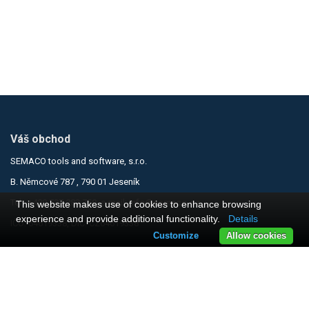
Váš obchod
SEMACO tools and software, s.r.o.
B. Němcové 787 , 790 01 Jeseník
Tel.:
+420 737 283 750
, e-mail:
info@semaco.cz
This website makes use of cookies to enhance browsing
experience and provide additional functionality.
Details
IČO: 64619338, DIČ: CZ64619338
Customize
Allow cookies
Informace
Obchodní podmínky
Zásady ochrany osobních údajů