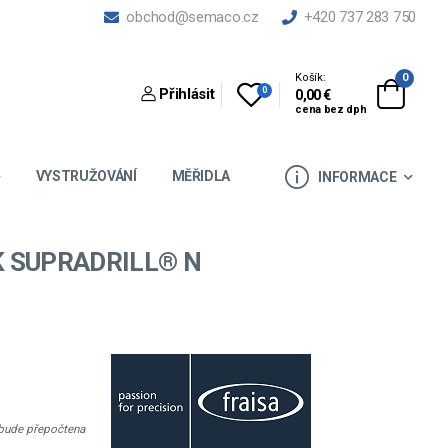
obchod@semaco.cz
+420 737 283 750
Košík:
0
0
Přihlásit
0,00 €
cena bez dph
VYSTRUŽOVÁNÍ
MĚŘIDLA
INFORMACE
K SUPRADRILL® N
e bude přepočtena