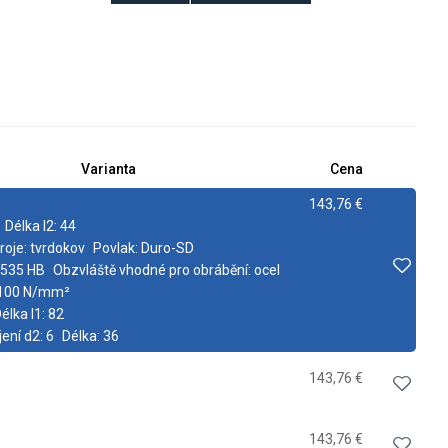
Varianta
Cena
143,76 €
Délka l2:
44
roje:
tvrdokov
Povlak:
Duro-SD
6535 HB
Obzvláště vhodné pro obrábění:
ocel
1100 N/mm²
élka l1:
82
ení d2:
6
Délka:
36
143,76 €
143,76 €