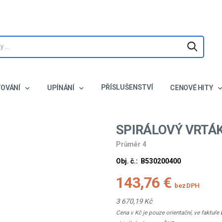
PŘÍSLUŠENSTVÍ
TOVÁNÍ
UPÍNÁNÍ
CENOVÉ HITY
SPIRÁLOVÝ VRTÁ
Průměr 4
Obj. č.:
B530200400
143,76 €
bez DPH
3 670,19 Kč
Cena v Kč je pouze orientační, ve faktuř