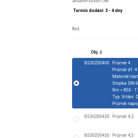
aktuálním kurzem ČNB
Termín dodání: 3 - 4 dny
8xd
Obj. č.
B530200400
Průměr 4
Průměr d1:
4
Materiál nást
Stopka:
DIN 
Rm < 850 - 
Typ:
Vrtání
D
Průměr napoj
B530200420
Průměr 4,2
B530200450
Průměr 4,5