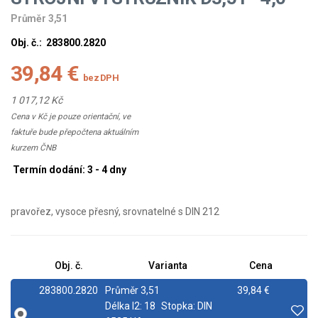
Průměr 3,51
Obj. č.:
283800.2820
39,84 €
bez DPH
1 017,12 Kč
Cena v Kč je pouze orientační, ve
faktuře bude přepočtena aktuálním
kurzem ČNB
Termín dodání: 3 - 4 dny
pravořez, vysoce přesný, srovnatelné s DIN 212
Obj. č.
Varianta
Cena
283800.2820
Průměr 3,51
39,84 €
Délka l2:
18
Stopka:
DIN