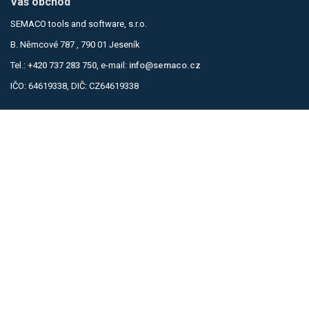
Váš obchod
SEMACO tools and software, s.r.o.
B. Němcové 787 , 790 01 Jeseník
Tel.:
+420 737 283 750
, e-mail:
info@semaco.cz
IČO: 64619338, DIČ: CZ64619338
Informace
Obchodní podmínky
Zásady ochrany osobních údajů
Kontakty
Kontaktní formulář
Můj účet
Přihlásit se
Košík