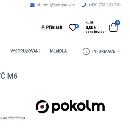
obchod@semaco.cz
+420 737 283 750
Košík:
0
0
Přihlásit
0,00 €
cena bez dph
VYSTRUŽOVÁNÍ
MĚŘIDLA
INFORMACE
Č M6
e bude přepočtena