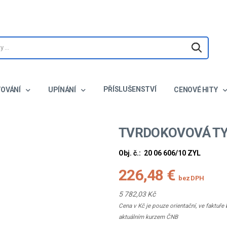
PŘÍSLUŠENSTVÍ
TOVÁNÍ
UPÍNÁNÍ
CENOVÉ HITY
TVRDOKOVOVÁ TY
Obj. č.:
20 06 606/10 ZYL
226,48 €
bez DPH
5 782,03 Kč
Cena v Kč je pouze orientační, ve faktuř
aktuálním kurzem ČNB