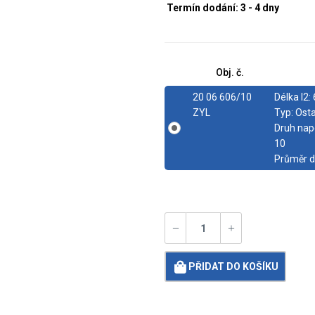
Termín dodání: 3 - 4 dny
Obj. č.
20 06 606/10
Délka l2:
ZYL
Typ:
Osta
Druh nap
10
Průměr d
PŘIDAT DO KOŠÍKU
Loading...