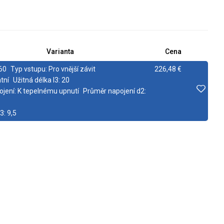
Varianta
Cena
60
Typ vstupu:
Pro vnější závit
226,48 €
tní
Užitná délka l3:
20
ojení:
K tepelnému upnutí
Průměr napojení d2:
3:
9,5