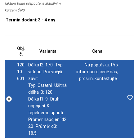
faktuře bude přepočtena aktuálním
kurzem ČNB
Termín dodání: 3 - 4 dny
Obj.
Varianta
Cena
č.
120
Délka l2:
170
Typ
Na poptávku. Pro
10
vstupu:
Pro vnější
informaci o ceně nás,
601
závit
prosím, kontaktujte.
Typ:
Ostatní
Užitná
délka l3:
120
Délka l1:
9
Druh
napojení:
K
tepelnému upnutí
Průměr napojení d2:
20
Průměr d3:
18,5