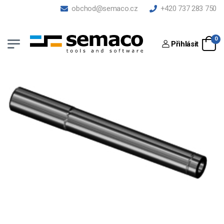
obchod@semaco.cz
+420 737 283 750
0
Přihlásit