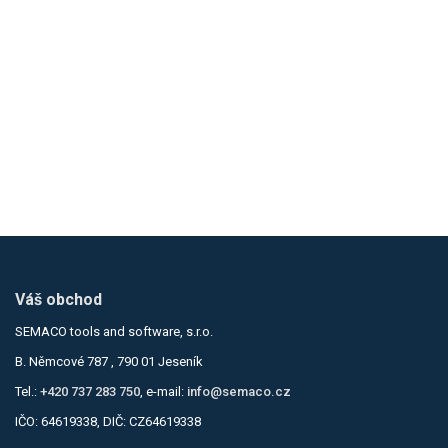
Váš obchod
SEMACO tools and software, s.r.o.
B. Němcové 787 , 790 01 Jeseník
Tel.:
+420 737 283 750
, e-mail:
info@semaco.cz
IČO: 64619338, DIČ: CZ64619338