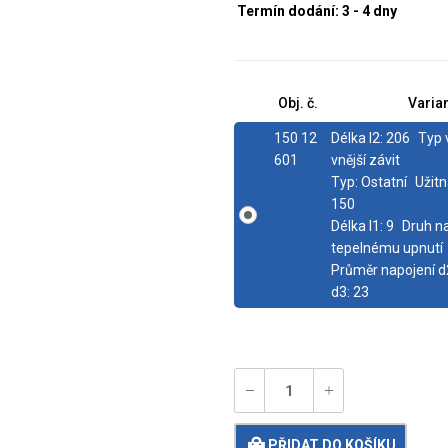
Termín dodání: 3 - 4 dny
Obj. č.
Varia
150 12
Délka l2:
206
Typ 
601
vnější závit
Typ:
Ostatní
Užitn
150
Délka l1:
9
Druh na
tepelnému upnutí
Průměr napojení d
d3:
23
PŘIDAT DO KOŠÍKU