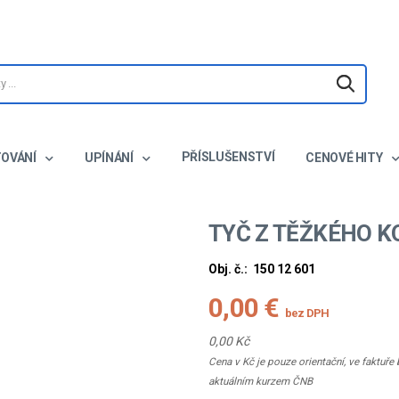
PŘÍSLUŠENSTVÍ
TOVÁNÍ
UPÍNÁNÍ
CENOVÉ HITY
TYČ Z TĚŽKÉHO K
Obj. č.:
150 12 601
0,00 €
bez DPH
0,00 Kč
Cena v Kč je pouze orientační, ve faktuř
aktuálním kurzem ČNB