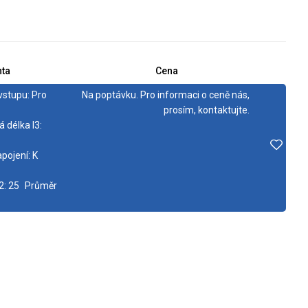
nta
Cena
vstupu:
Pro
Na poptávku. Pro informaci o ceně nás,
prosím, kontaktujte.
á délka l3:
pojení:
K
2:
25
Průměr