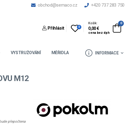
obchod@semaco.cz
+420 737 283 750
Košík:
0
0
Přihlásit
0,00 €
cena bez dph
VYSTRUŽOVÁNÍ
MĚŘIDLA
INFORMACE
OVU M12
e bude přepočtena