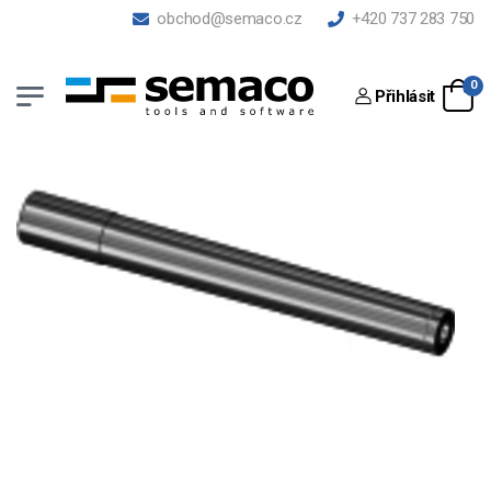
obchod@semaco.cz
+420 737 283 750
0
Přihlásit