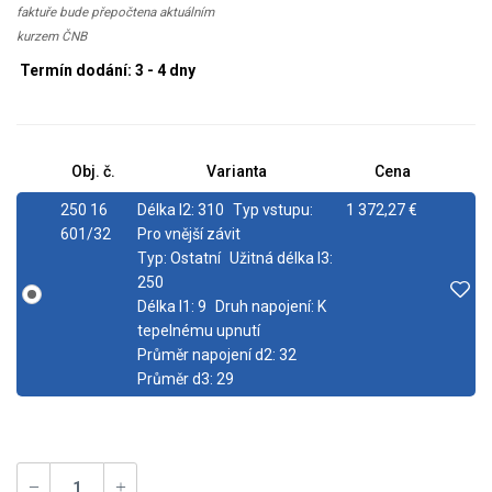
faktuře bude přepočtena aktuálním
kurzem ČNB
Termín dodání: 3 - 4 dny
Obj. č.
Varianta
Cena
250 16
Délka l2:
310
Typ vstupu:
1 372,27 €
601/32
Pro vnější závit
Typ:
Ostatní
Užitná délka l3:
250
Délka l1:
9
Druh napojení:
K
tepelnému upnutí
Průměr napojení d2:
32
Průměr d3:
29