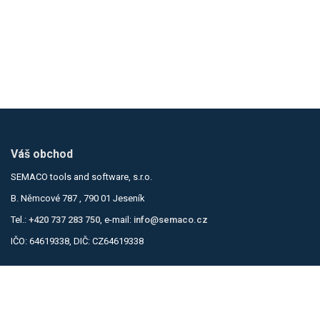
Váš obchod
SEMACO tools and software, s.r.o.
B. Němcové 787 , 790 01 Jeseník
Tel.:
+420 737 283 750
, e-mail:
info@semaco.cz
IČO: 64619338, DIČ: CZ64619338
Informace
Obchodní podmínky