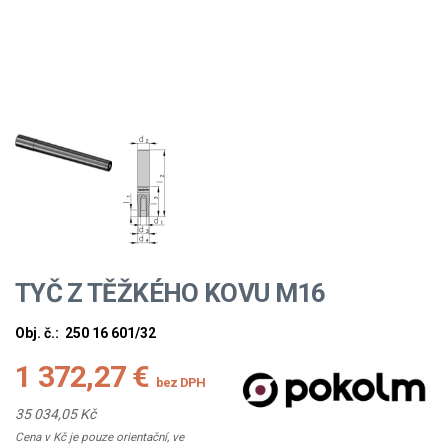
TYČ Z TĚŽKÉHO KOVU M16
Obj. č.:
250 16 601/32
1 372,27 €
bez DPH
35 034,05 Kč
Cena v Kč je pouze orientační, ve