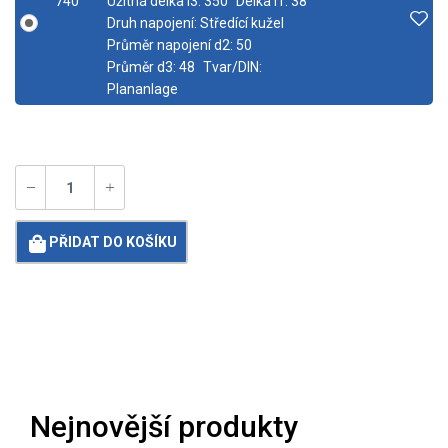
740
Užitná délka l3:
350
Délka l1:
38
Druh napojení:
Středící kužel
Průměr napojení d2:
50
Průměr d3:
48
Tvar/DIN:
Plananlage
PŘIDAT DO KOŠÍKU
Loading...
Nejnovější produkty