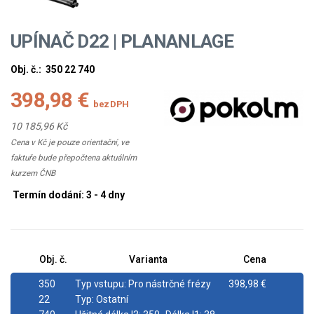
UPÍNAČ D22 | PLANANLAGE
Obj. č.:
350 22 740
398,98 €
bez DPH
10 185,96 Kč
Cena v Kč je pouze orientační, ve
faktuře bude přepočtena aktuálním
kurzem ČNB
Termín dodání: 3 - 4 dny
Obj. č.
Varianta
Cena
350
Typ vstupu:
Pro nástrčné frézy
398,98 €
22
Typ:
Ostatní