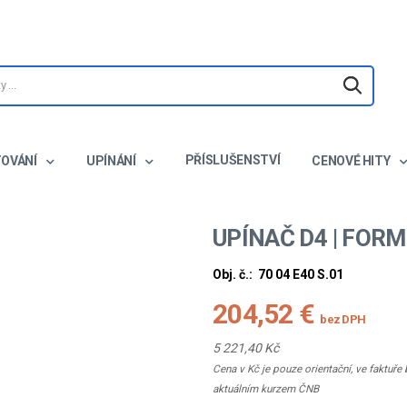
PŘÍSLUŠENSTVÍ
TOVÁNÍ
UPÍNÁNÍ
CENOVÉ HITY
UPÍNAČ D4 | FORM
Obj. č.:
70 04 E40 S.01
204,52 €
bez DPH
5 221,40 Kč
Cena v Kč je pouze orientační, ve faktuř
aktuálním kurzem ČNB