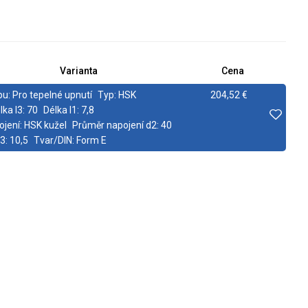
Varianta
Cena
pu:
Pro tepelné upnutí
Typ:
HSK
204,52 €
lka l3:
70
Délka l1:
7,8
ojení:
HSK kužel
Průměr napojení d2:
40
3:
10,5
Tvar/DIN:
Form E