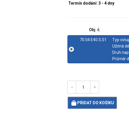
Termín dodání: 3 - 4 dny
Obj. č.
70 04 E40 S.01
Typ vstu
Užitná dé
Druh nap
Průměr d
PŘIDAT DO KOŠÍKU
Loading...