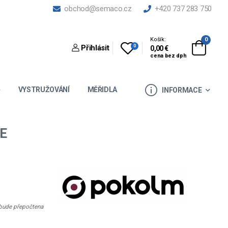
obchod@semaco.cz
+420 737 283 750
Košík:
0
0
Přihlásit
0,00 €
cena bez dph
VYSTRUŽOVÁNÍ
MĚŘIDLA
INFORMACE
E
e bude přepočtena