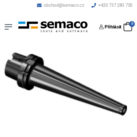
obchod@semaco.cz
+420 737 283 750
0
Přihlásit