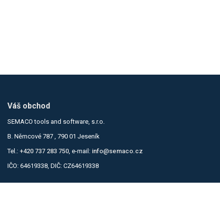
Váš obchod
SEMACO tools and software, s.r.o.
B. Němcové 787 , 790 01 Jeseník
Tel.:
+420 737 283 750
, e-mail:
info@semaco.cz
IČO: 64619338, DIČ: CZ64619338
Informace
Obchodní podmínky