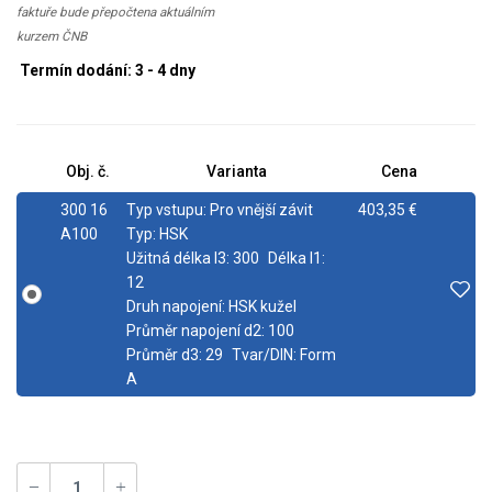
faktuře bude přepočtena aktuálním
kurzem ČNB
Termín dodání: 3 - 4 dny
Obj. č.
Varianta
Cena
300 16
Typ vstupu:
Pro vnější závit
403,35 €
A100
Typ:
HSK
Užitná délka l3:
300
Délka l1:
12
Druh napojení:
HSK kužel
Průměr napojení d2:
100
Průměr d3:
29
Tvar/DIN:
Form
A