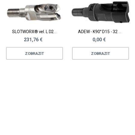
SLOTWORX® vel. L D25 - 100 mm
ADEW - K90° D15 - 32 mm
231,76 €
0,00 €
ZOBRAZIT
ZOBRAZIT
Loading...
Loading...