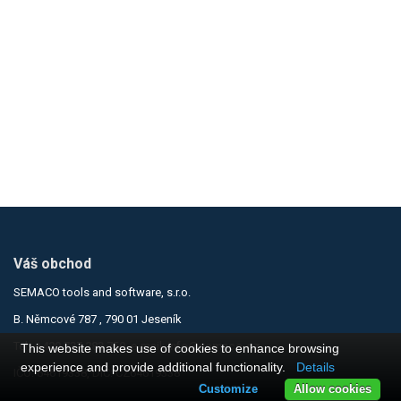
Váš obchod
SEMACO tools and software, s.r.o.
B. Němcové 787 , 790 01 Jeseník
Tel.:
+420 737 283 750
, e-mail:
info@semaco.cz
This website makes use of cookies to enhance browsing
experience and provide additional functionality.
Details
IČO: 64619338, DIČ: CZ64619338
Customize
Allow cookies