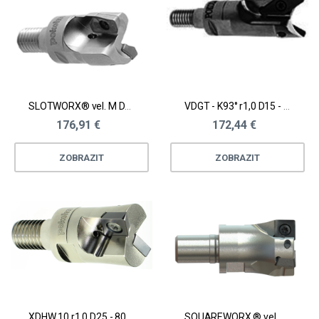
SLOTWORX® vel. M D16 - 52 mm
VDGT - K93° r1,0 D15 - 42 mm
176,91 €
172,44 €
ZOBRAZIT
ZOBRAZIT
XDHW 10 r1,0 D25 - 80 mm
SQUAREWORX ® vel. M pro rohové frézování a frézování drážek