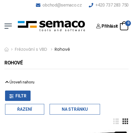
obchod@semaco.cz
+420 737 283 750
0
Přihlásit
Frézování s VBD
Rohové
ROHOVÉ
Úroveň nahoru
FILTR
ŘAZENÍ
NA STRÁNKU