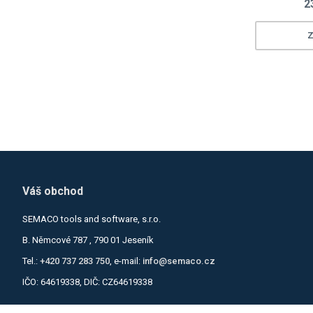
2
Z
Loading...
Loading...
Váš obchod
SEMACO tools and software, s.r.o.
B. Němcové 787 , 790 01 Jeseník
Tel.:
+420 737 283 750
, e-mail:
info@semaco.cz
IČO: 64619338, DIČ: CZ64619338