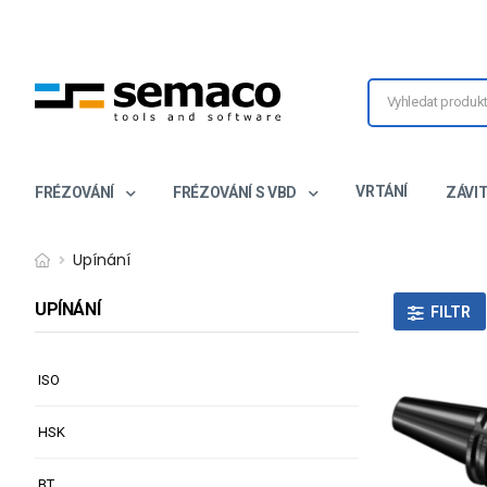
VRTÁNÍ
FRÉZOVÁNÍ
FRÉZOVÁNÍ S VBD
ZÁVI
Upínání
UPÍNÁNÍ
FILTR
ISO
HSK
BT