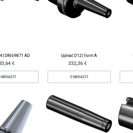
4 | DIN 69871 AD
Upínač D12 | form A
83,64 €
332,36 €
OBRAZIT
ZOBRAZIT