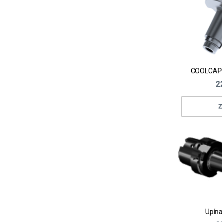
2
Z
Upína