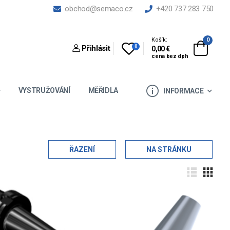
obchod@semaco.cz
+420 737 283 750
Košík:
0
0
Přihlásit
0,00 €
cena bez dph
VYSTRUŽOVÁNÍ
MĚŘIDLA
INFORMACE
ŘAZENÍ
NA STRÁNKU