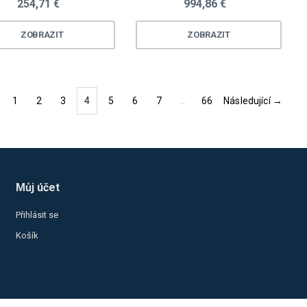
254,71 €
994,86 €
ZOBRAZIT
ZOBRAZIT
1
2
3
4
5
6
7
…
66
Následující →
(current)
Můj účet
Přihlásit se
Košík