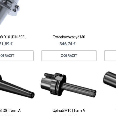
COOLCAP® D10 | DIN 69871 AD
Tvrdokovová tyč M6
21,89 €
346,74 €
OBRAZIT
ZOBRAZIT
č D8 | form A
Upínač M10 | form A