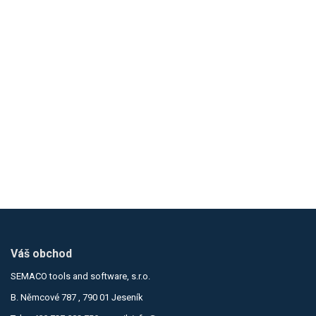
Loading...
Váš obchod
SEMACO tools and software, s.r.o.
B. Němcové 787 , 790 01 Jeseník