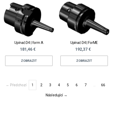
Upínač D4 | form A
Upínač D4 | ForME
181,46 €
192,37 €
ZOBRAZIT
ZOBRAZIT
← Předchozí
1
2
3
4
5
6
7
…
66
(current)
Následující →
Loading...