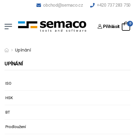
obchod@semaco.cz
+420 737 283 750
0
Přihlásit
Upínání
UPÍNÁNÍ
ISO
HSK
BT
Prodloužení