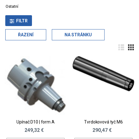
Ostatní
FILTR
ŘAZENÍ
NA STRÁNKU
Upínač D10 | form A
Tvrdokovová tyč M6
249,32 €
290,47 €