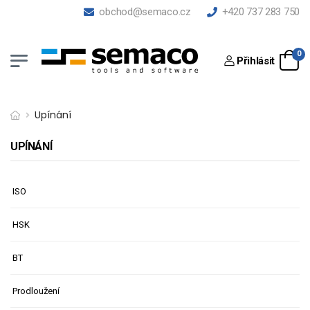
obchod@semaco.cz
+420 737 283 750
0
Přihlásit
Upínání
UPÍNÁNÍ
ISO
HSK
BT
Prodloužení