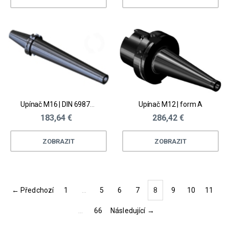
Upínač M16 | DIN 69871 AD
Upínač M12 | form A
183,64 €
286,42 €
ZOBRAZIT
ZOBRAZIT
← Předchozí
1
…
5
6
7
8
9
10
11
(current)
…
66
Následující →