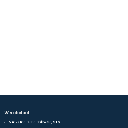
Loading...
Loading...
Váš obchod
SEMACO tools and software, s.r.o.