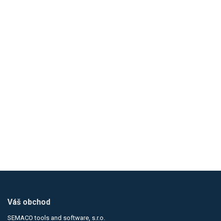
Loading...
Váš obchod
SEMACO tools and software, s.r.o.