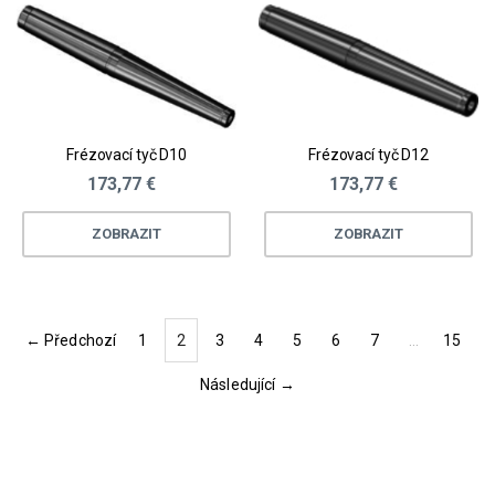
Frézovací tyč D10
Frézovací tyč D12
173,77 €
173,77 €
ZOBRAZIT
ZOBRAZIT
← Předchozí
1
2
3
4
5
6
7
…
15
(current)
Následující →
Loading...