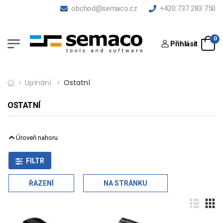
obchod@semaco.cz
+420 737 283 750
0
Přihlásit
Upínání
Ostatní
OSTATNÍ
Úroveň nahoru
FILTR
ŘAZENÍ
NA STRÁNKU