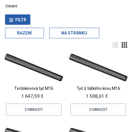
Ostatní
FILTR
ŘAZENÍ
NA STRÁNKU
Tvrdokovová tyč M16
Tyč z těžkého kovu M16
1 647,59 €
1 508,61 €
ZOBRAZIT
ZOBRAZIT