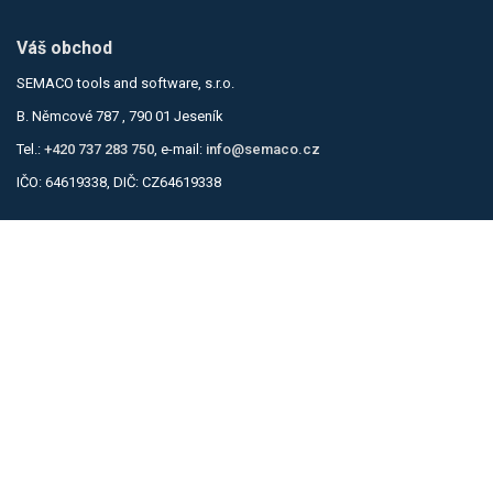
Váš obchod
SEMACO tools and software, s.r.o.
B. Němcové 787 , 790 01 Jeseník
Tel.:
+420 737 283 750
, e-mail:
info@semaco.cz
IČO: 64619338, DIČ: CZ64619338
Informace
Obchodní podmínky
Zásady ochrany osobních údajů
Kontakty
Kontaktní formulář
Můj účet
Přihlásit se