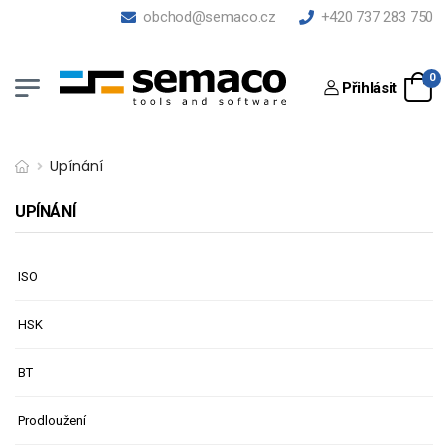
obchod@semaco.cz
+420 737 283 750
0
Přihlásit
Upínání
UPÍNÁNÍ
ISO
HSK
BT
Prodloužení