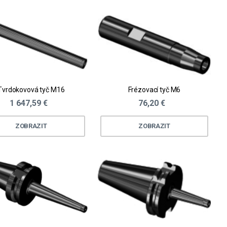
Tvrdokovová tyč M16
Frézovací tyč M6
1 647,59 €
76,20 €
ZOBRAZIT
ZOBRAZIT