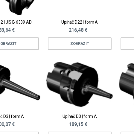
2 | JIS B 6339 AD
Upínač D22 | form A
83,64 €
216,48 €
OBRAZIT
ZOBRAZIT
č D3 | form A
Upínač D3 | form A
00,07 €
189,15 €