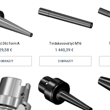
č D6 | form A
Tvrdokovová tyč M16
29,58 €
1 440,39 €
OBRAZIT
ZOBRAZIT