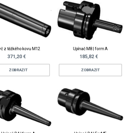
yč z těžkého kovu M12
Upínač M8 | form A
371,20 €
185,82 €
ZOBRAZIT
ZOBRAZIT