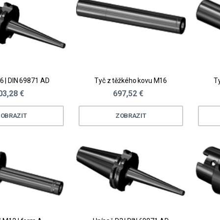
6 | DIN 69871 AD
Tyč z těžkého kovu M16
T
03,28 €
697,52 €
OBRAZIT
ZOBRAZIT