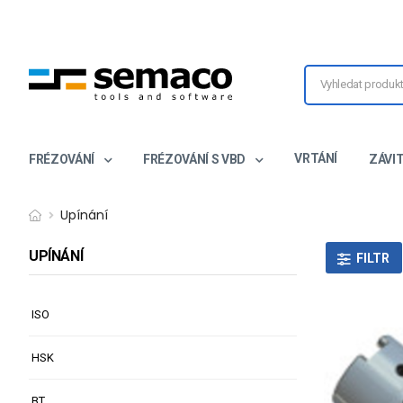
VRTÁNÍ
FRÉZOVÁNÍ
FRÉZOVÁNÍ S VBD
ZÁVI
Upínání
UPÍNÁNÍ
FILTR
ISO
HSK
BT