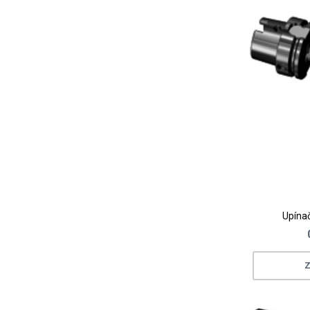
Upínač
Z