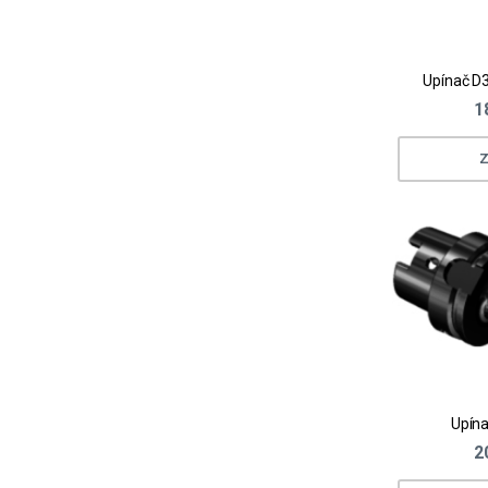
Upínač D3
1
Z
Upína
2