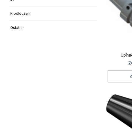
Prodloužení
Ostatní
Upína
2
Z