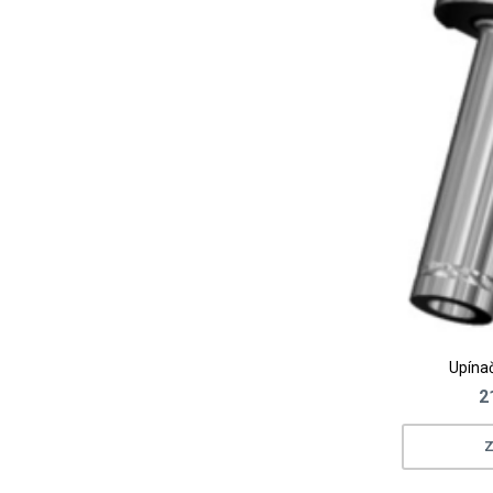
Upínač
2
Z