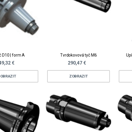
č D10 | form A
Tvrdokovová tyč M6
Upí
49,32 €
290,47 €
OBRAZIT
ZOBRAZIT