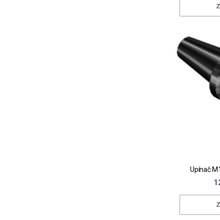
Z
Upínač M1
1
Z