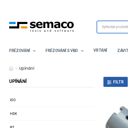
VRTÁNÍ
FRÉZOVÁNÍ
FRÉZOVÁNÍ S VBD
ZÁVI
Upínání
UPÍNÁNÍ
FILTR
ISO
HSK
BT