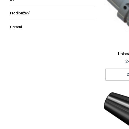
Prodloužení
Ostatní
Upína
2
Z