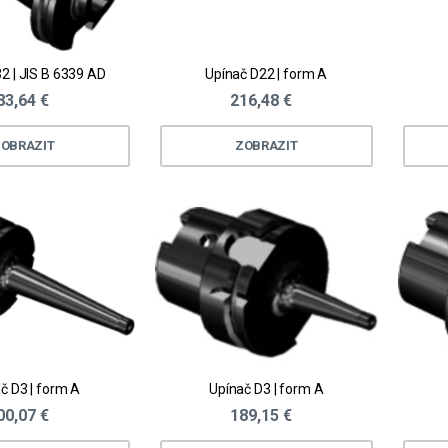
2 | JIS B 6339 AD
Upínač D22 | form A
83,64 €
216,48 €
OBRAZIT
ZOBRAZIT
č D3 | form A
Upínač D3 | form A
00,07 €
189,15 €