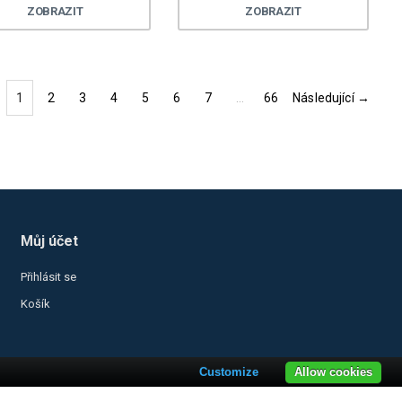
ZOBRAZIT
ZOBRAZIT
1
2
3
4
5
6
7
…
66
Následující →
(current)
Můj účet
Přihlásit se
Košík
Customize
Allow cookies