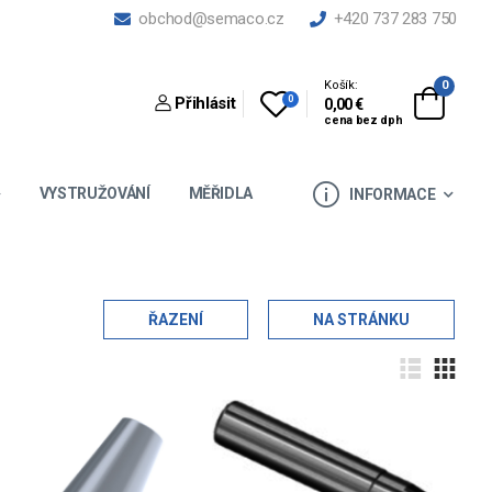
obchod@semaco.cz
+420 737 283 750
Košík:
0
0
Přihlásit
0,00 €
cena bez dph
VYSTRUŽOVÁNÍ
MĚŘIDLA
INFORMACE
ŘAZENÍ
NA STRÁNKU