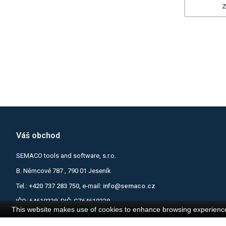
Z
Loading...
Loading...
Váš obchod
SEMACO tools and software, s.r.o.
B. Němcové 787 , 790 01 Jeseník
Tel.:
+420 737 283 750
, e-mail:
info@semaco.cz
IČO: 64619338, DIČ: CZ64619338
This website makes use of cookies to enhance browsing experience 