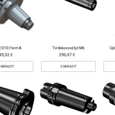
č D10 | form A
Tvrdokovová tyč M6
Upí
49,32 €
290,47 €
OBRAZIT
ZOBRAZIT