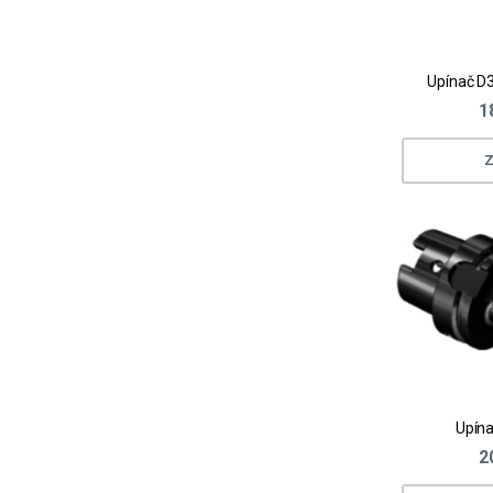
Upínač D3
1
Z
Upína
2