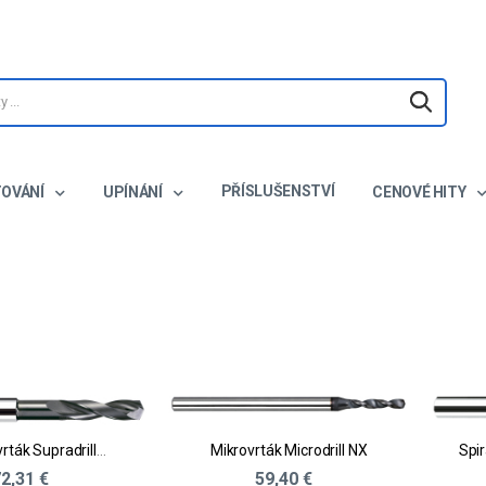
PŘÍSLUŠENSTVÍ
TOVÁNÍ
UPÍNÁNÍ
CENOVÉ HITY
Spirálový vrták Supradrill® U
Mikrovrták Microdrill NX
2,31 €
59,40 €