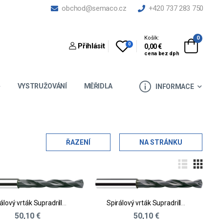
obchod@semaco.cz
+420 737 283 750
Košík:
0
0
Přihlásit
0,00 €
cena bez dph
VYSTRUŽOVÁNÍ
MĚŘIDLA
INFORMACE
ŘAZENÍ
NA STRÁNKU
Spirálový vrták Supradrill® U
Spirálový vrták Supradrill® U
50,10 €
50,10 €