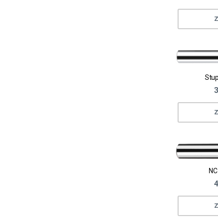
Z
Stup
3
Z
NC
4
Z