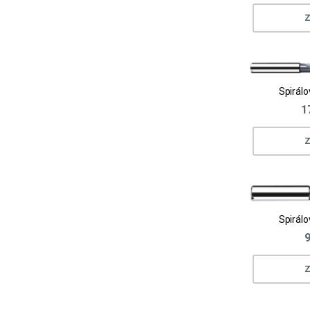
Z
Spirálo
1
Z
Spirálo
9
Z