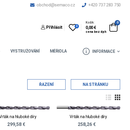
obchod@semaco.cz
+420 737 283 750
Košík:
0
0
Přihlásit
0,00 €
cena bez dph
VYSTRUŽOVÁNÍ
MĚŘIDLA
INFORMACE
ŘAZENÍ
NA STRÁNKU
Vrták na hluboké díry
Vrták na hluboké díry
299,58 €
258,26 €