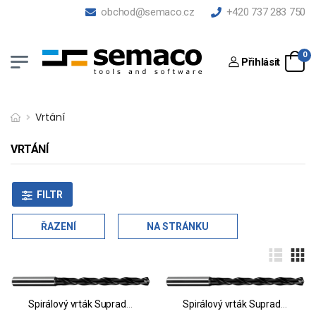
obchod@semaco.cz
+420 737 283 750
0
Přihlásit
Vrtání
VRTÁNÍ
FILTR
ŘAZENÍ
NA STRÁNKU
Spirálový vrták Supradrill® N
Spirálový vrták Supradrill® N