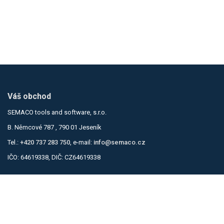
Váš obchod
SEMACO tools and software, s.r.o.
B. Němcové 787 , 790 01 Jeseník
Tel.:
+420 737 283 750
, e-mail:
info@semaco.cz
IČO: 64619338, DIČ: CZ64619338
Informace
Obchodní podmínky
Zásady ochrany osobních údajů