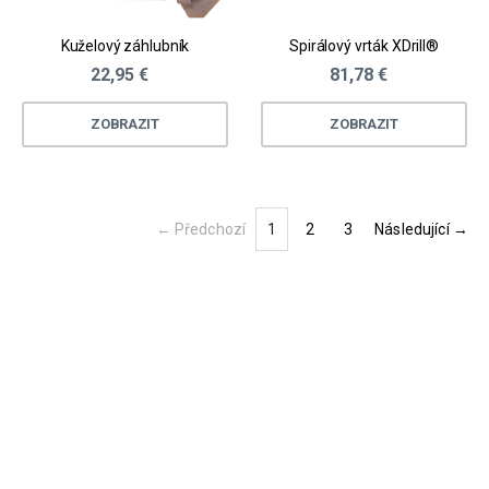
Kuželový záhlubník
Spirálový vrták XDrill®
22,95 €
81,78 €
ZOBRAZIT
ZOBRAZIT
← Předchozí
1
2
3
Následující →
(current)
Loading...
Loading...